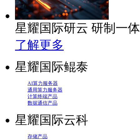
星耀国际研云 研制一
了解更多
星耀国际鲲泰
AI算力服务器
通用算力服务器
计算终端产品
数据通信产品
星耀国际云科
存储产品