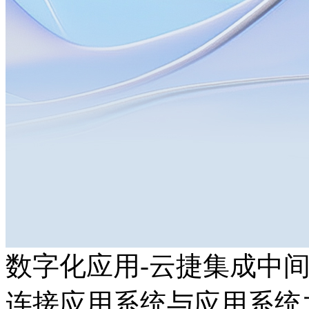
数字化应用-云捷集成中间
连接应用系统与应用系统之间的