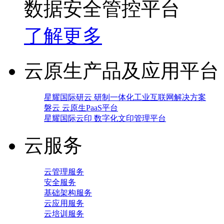
数据安全管控平台
了解更多
云原生产品及应用平台
星耀国际研云 研制一体化工业互联网解决方案
磐云 云原生PaaS平台
星耀国际云印 数字化文印管理平台
云服务
云管理服务
安全服务
基础架构服务
云应用服务
云培训服务