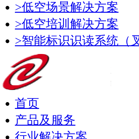
>低空场景解决方案
>低空培训解决方案
>智能标识识读系统（
首页
产品及服务
行业解决方案