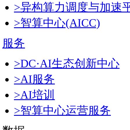
>异构算力调度与加速
>智算中心(AICC)
服务
>DC·AI生态创新中心
>AI服务
>AI培训
>智算中心运营服务