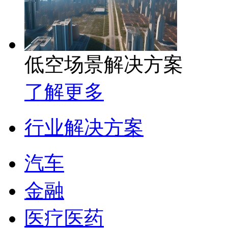
低空场景解决方案
了解更多
行业解决方案
汽车
金融
医疗医药