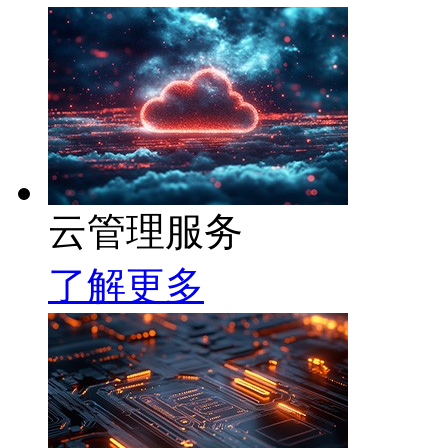
云管理服务
了解更多