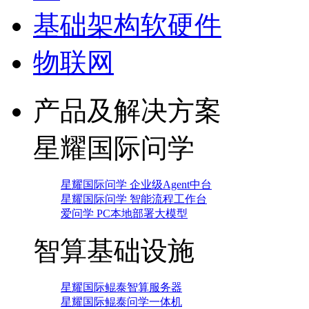
基础架构软硬件
物联网
产品及解决方案
星耀国际问学
星耀国际问学 企业级Agent中台
星耀国际问学 智能流程工作台
爱问学 PC本地部署大模型
智算基础设施
星耀国际鲲泰智算服务器
星耀国际鲲泰问学一体机