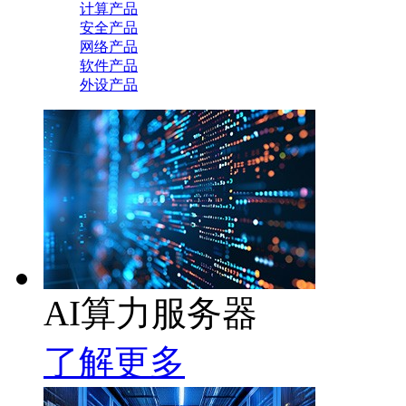
计算产品
安全产品
网络产品
软件产品
外设产品
AI算力服务器
了解更多