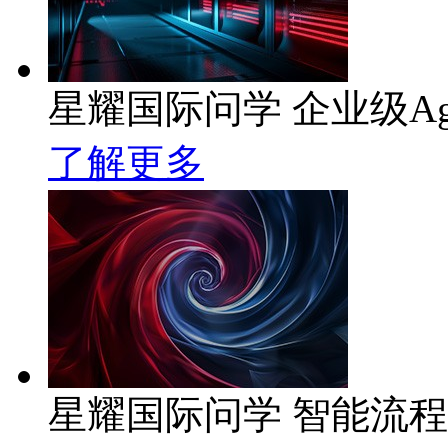
星耀国际问学 企业级Ag
了解更多
星耀国际问学 智能流